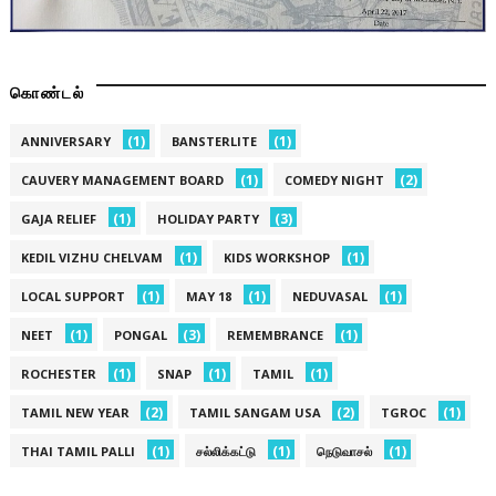
கொண்டல்
(1)
(1)
ANNIVERSARY
BANSTERLITE
(1)
(2)
CAUVERY MANAGEMENT BOARD
COMEDY NIGHT
(1)
(3)
GAJA RELIEF
HOLIDAY PARTY
(1)
(1)
KEDIL VIZHU CHELVAM
KIDS WORKSHOP
(1)
(1)
(1)
LOCAL SUPPORT
MAY 18
NEDUVASAL
(1)
(3)
(1)
NEET
PONGAL
REMEMBRANCE
(1)
(1)
(1)
ROCHESTER
SNAP
TAMIL
(2)
(2)
(1)
TAMIL NEW YEAR
TAMIL SANGAM USA
TGROC
(1)
(1)
(1)
THAI TAMIL PALLI
சல்லிக்கட்டு
நெடுவாசல்