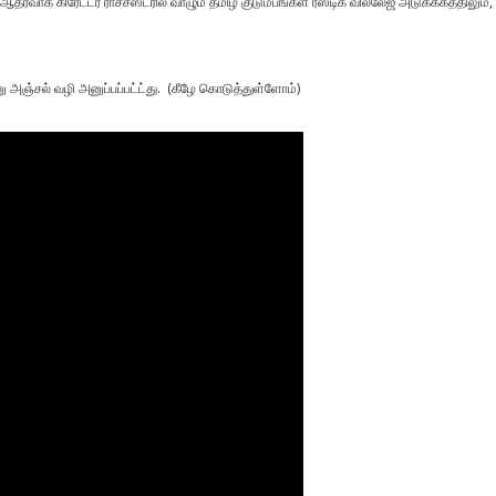
ு ஆதரவாக கிரேட்டர் ராச்சஸ்டரில் வாழும் தமிழ் குடும்பங்கள் ரஸ்டிக் வில்லேஜ் அடுக்ககத்திலும்,
ு அஞ்சல் வழி அனுப்பப்பட்ட்து. (கீழே கொடுத்துள்ளோம்)