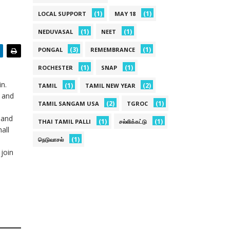
(1)
(1)
LOCAL SUPPORT
MAY 18
(1)
(1)
NEDUVASAL
NEET
(3)
(1)
PONGAL
REMEMBRANCE
(1)
(1)
ROCHESTER
SNAP
in.
(1)
(2)
TAMIL
TAMIL NEW YEAR
e and
(2)
(1)
TAMIL SANGAM USA
TGROC
 and
(1)
(1)
THAI TAMIL PALLI
சல்லிக்கட்டு
all
(1)
நெடுவாசல்
join