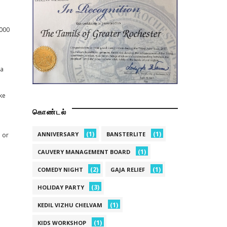
3000
 a
ke
கொண்டல்
(1)
(1)
ANNIVERSARY
BANSTERLITE
d or
(1)
CAUVERY MANAGEMENT BOARD
(2)
(1)
COMEDY NIGHT
GAJA RELIEF
(3)
HOLIDAY PARTY
(1)
KEDIL VIZHU CHELVAM
(1)
KIDS WORKSHOP