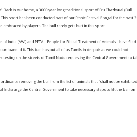
NY. Back in our home, a 3000 year long traditional sport of Eru Thazhvual (Bull
his sport has been conducted part of our Ethnic Festival Pongal for the past 
are embraced by players. The bull rarely gets hurt in this sport.
e of India (AWI) and PETA – People for Ethical Treatment of Animals – have filed
rt banned it. This ban has put all of us Tamils in despair as we could not
protesting on the streets of Tamil Nadu requesting the Central Government to ta
ordinance removing the bull from the list of animals that “shall not be exhibite
 of India urge the Central Government to take necessary steps to lift the ban on