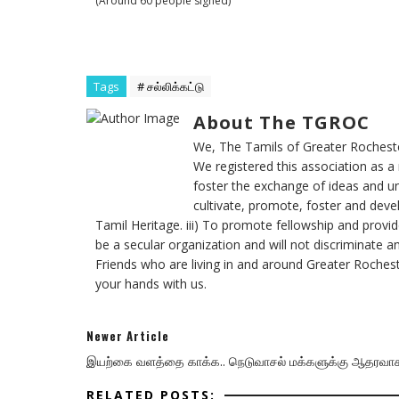
(Around 60 people signed)
Tags
# சல்லிக்கட்டு
About The TGROC
We, The Tamils of Greater Rochester
We registered this association as a 
foster the exchange of ideas and un
cultivate, promote, foster and dev
Tamil Heritage. iii) To promote fellowship and provide
be a secular organization and will not discriminate a
Friends who are living in and around Greater Rochest
your hands with us.
Newer Article
இயற்கை வளத்தை காக்க.. நெடுவாசல் மக்களுக்கு ஆதரவாக
RELATED POSTS: